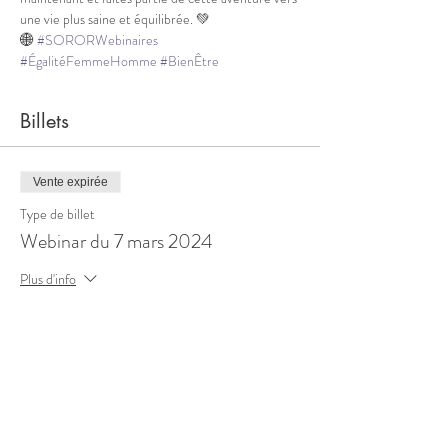
une vie plus saine et équilibrée. 💚
🌐 
#SORORWebinaires
#ÉgalitéFemmeHomme
#BienÊtre
Billets
Vente expirée
Type de billet
Webinar du 7 mars 2024
Plus d'info
Prix
0,00 €
Partager cet événement